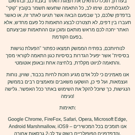
בעזרתן, תוכלו להתאים את תצוגת האתר בעבורכם, ובהתאם
למגבלותיכם. שימו לב, כל התאמה שתעשו תשמר בקובץ "קוקי"
בדפדפן שלכם, כך שבפעם הבאה אשר תגיעו לאתר זה, או כאשר
תעברו בין דפים, לא תצטרכו לבצע התאמות כל פעם מחדש, אלא
האתר יחכה לכם מראש מותאם ומוכן עם ההתאמות שביצעתם
בפעם הקודמת.
לנוחיותכם, בפתיח הממשק תמצאו כפתור "הפעלת נגישות
בסיסית" אשר יפעיל הגדרות בסיסיות כגון התאמה לקוראי מסך
והתאמה לניווט מקלדת, בלחיצה אחת ובאופן אוטומטי.
אנו מאמינים כי לכל אדם מגיע הזכות לחיות בכבוד, שוויון, נוחות
ועצמאות, ועל פי כן, הושקעו משאבים ומאמצים רבים בממשק
הנגישות, כך שיוכל להקל את השימוש באתר ככל האפשר. גלישה
נעימה!
תאימות:
Google Chrome, FireFox, Safari, Opera, Microsoft Edge,
Android Marshmallow, iOS9 – אנו תומכים בכל המכשירים
והדפדפנים הפופולריים בשוק עד לכ-2 גרסאות אחורה.